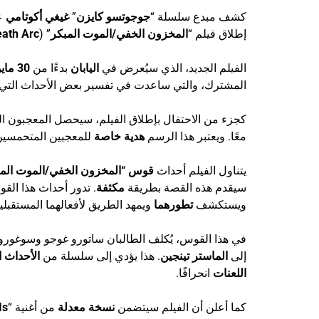
كشف مبدع سلسلة “
جوجوتسو كايزن
”
غيغي أكوتامي
ع
إطلاق فيلم “
المخزون الخفي/الموت المبكر
” (
eath Arc
الفيلم الجديد، الذي سيُعرض في
اليابان
بدءًا من
30 مايو 2025
المشترك، والتي ساعدت في تفسير بعض الأحداث التي شاه
كجزء من الاحتفال بإطلاق الفيلم، سيحصل المعجبون ا
معًا. ويعتبر هذا الرسم
هدية خاصة
للمعجبين المتحمسين
يتناول الفيلم أحداث
قوس “المخزون الخفي/الموت المب
سيقدم هذه القصة بطريقة
مكثفة
. تدور أحداث هذا الق
ويستكشف
تطورهما
ويمهد الطريق لأفعالهما المستقبلية
في هذا القوس، يُكلف الطالبان ساتورو غوجو وسوغورو
إلى
الماستر تينجين
. هذا يؤدي إلى سلسلة من
الأحداث 
اللعنات
انحرافًا.
كما أعلن أن الفيلم سيتضمن
نسخة معدلة
من أغنية “
Is