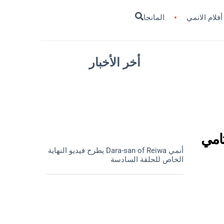
أفلام الانمي
المانجا
أخر الأخبار
امي
أنمي Dara-san of Reiwa يطرح فيديو النهاية
الخاص للحلقة السادسة