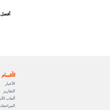
أفضل 10 أشرار في “دراغون بول زد
الأقسام
الأخبار
التقارير
ألعاب الأن
المراجعا