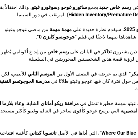
ن
رسم خاص جديد
يجمع
ساتورو غوجو
و
سوغورو غيتو
، وذلك احتفالاً ب
Hidden Inventory/Premature D
) المرتقب في دور السينما.
، سيقدم نظرة جديدة على
مهمة مهمة
من ماضي غوجو وغيتو
دناها بينهما لاحقًا في فيلم “
جوجوتسو كايزن 0
“.
لذين يشترون
تذاكر
في اليابان على
رسم خاص
من إبداع أكوتامي يُظهر ا
 لرؤية قصة هذين الشخصيتين المحوريتين في السلسلة.
كر”
الذي تم عرضه في النصف الأول من
الموسم الثاني
للأنيمي، لكن ا
وس حول فترة كان فيها غوجو وغيتو طلابًا في
مدرسة الجوجوتسو التقنية
.
 غيتو بمهمة خطيرة تتمثل في
مرافقة ريكو أماناي
الشابة،
وعاء بلازما 
المصيرية
التي ترسخ غوجو كأقوى ساحر في العالم وغيتو كأكثر مستخد
Where Our Blue 
“، التي أداها في الأصل
تاتسويا كيتاني
كأغنية افتتاحية