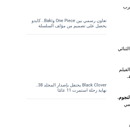
قرب
تعاون رسمي بين One Piece وBaki.. كايدو
يحصل على تصميم من مؤلف السلسلة
لثنائي
لفيلم
،
Black Clover يحتفل بإصدار المجلد 38..
نهاية رحلة استمرت 11 عامًا
النجوم
،
مي