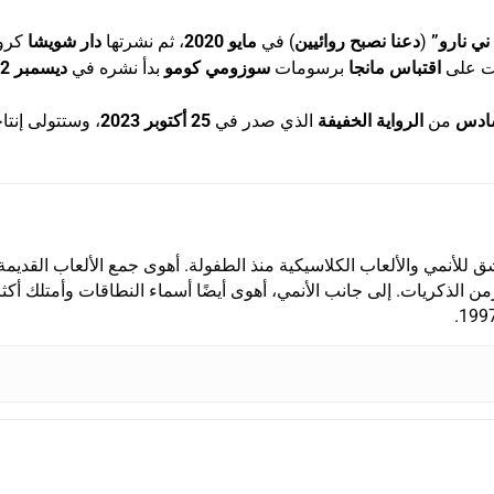
ي نارو”
(
دعنا نصبح روائيين
) في
مايو 2020
، ثم نشرتها
دار شويشا
كروا
ت على
اقتباس مانجا
برسومات
سوزومي كومو
بدأ نشره في
ديسمبر 2022
سادس
من
الرواية الخفيفة
الذي صدر في
25 أكتوبر 2023
، وستتولى إنتا
رك ، من مواليد 1987، عاشق للأنمي والألعاب الكلاسيكية منذ الطفولة. أهوى جمع الألعاب القديمة
 الذكريات. إلى جانب الأنمي، أهوى أيضًا أسماء النطاقات وأمتلك أكث