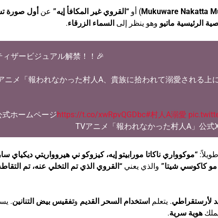
ورة تشويقية
عن
“القروي غير المكافأ إيه”
) أو
Mukuware Nakatta Mu
.
السماء الزرقاء
وهو ينظر إلى
الشخصية الرئيسية 
ティザービジュアル解禁！！🎉
Vアニメ「報われなかった村人A、貴族に拾われて溺愛される上
」
公式ホームページ
https://t.co/xwRpvQGDbc
#村人A溺愛
pic.twit
وواري ناكاتا مورابيتو إيه، كيزوكو ني هيروواريتي ديكياي ساريرو
تحمل ع
روي الذي تم التخلي عنه، تم التقاطه من
والذي يعني
أوي ني، جيتسو وا
يسمع
تفقيس بيض التنانين
و
استخدام السحر القديم
. يتعلم
حفيد لأرستقر
.
هوية سرية
ويتح