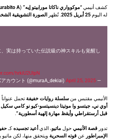
كشف أنيمي
“موكوواري ناكاتا مورابيتو إيه”
(
rabito A
له اليوم
25 أبريل 2025
. تُظهر
الصورة التشويقية
الشخص
に、実は持っていた伝説級の神スキルも覚醒し
ter.com/hrkiU2UIpN
April 25, 2025
— TVアニメ「報われなかった村人A」公式Xアカウント (@muraA_dekiai)
الأنيمي مقتبس من
سلسلة روايات خفيفة
تحمل عنواناً ط
أوي ني، جيتسو وا موتيتا دينسيتسو-كيو نو كامي سكيل
قبل أرستقراطي وأيقظ مهارة إلهية أسطورية”
.
تدور
قصة الأنيمي
حول
ماتيو
، الذي
أعيد تجسيده
كـ
حفي
الإمبراطور
عن
قوته السحرية
ويتحقق منها، لكن ماتيو 