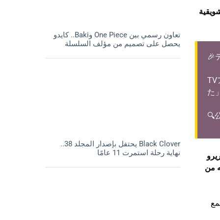
أول ص
تعاون رسمي بين One Piece وBaki.. كايدو
يحصل على تصميم من مؤلف السلسلة

T
た

Black Clover يحتفل بإصدار المجلد 38..
نهاية رحلة استمرت 11 عامًا
“موك
“الق
. 