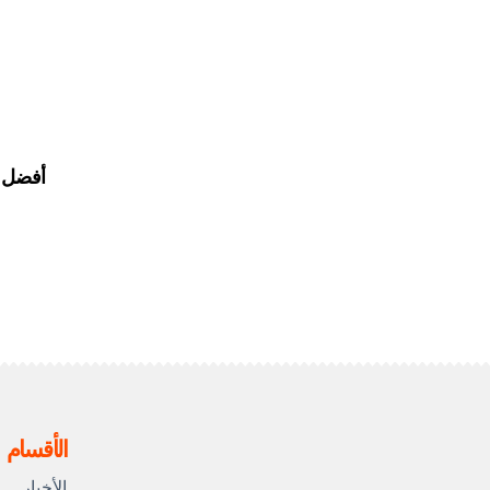
أفضل 10 أشرار في “دراغون بول زد
الأقسام
الأخبار