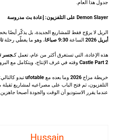
جدول هذا العام.
Demon Slayer على التلفزيون: إعادة بث مدروسة
الريل لا يروّج فقط للمشاريع الجديدة، بل يذكّر أيضًا 
أبريل 2026
الساعة
9:30 صباحًا
، وهو ما يغطّي رحلة
تا
هذه الإعادة، التي تستغرق أكثر من عام، تعمل كـ
جسر ت
Castle Part 2
وقته في غرف الإنتاج، ويتكامل مع البر
خريطة مزاج
2026
وما بعده مع
ufotable
تبدو كالتالي
التلفزيون، ثم فتح الباب على مصراعيه لمشاريع ثقيلة 
عندما يقرر الاستوديو أن الوقت والجودة أصبحا جاهزي
Hussain