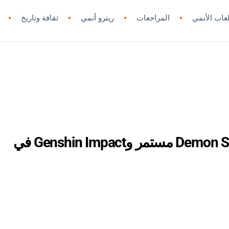
لعاب الأنمي
المراجعات
ريترو أنمي
ثقافة وتاريخ
خريطة ufotable للمستقبل: Demon Slayer مستمر وGenshin Impact في