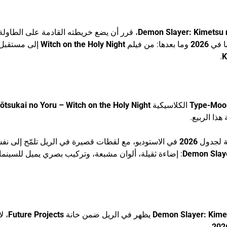
Demon Slayer: Kimetsu 
، قرر أن يضع خريطته القادمة على الطاولة
ا في
2026
وما بعدها: من فيلم
Witch on the Holy Night
إلى مستقبل
.
K
Type-Moo
الكلاسيكية
tsukai no Yoru – Witch on the Holy Night
هذا الربيع.
ة لجدول
2026
في الاستوديو، مع لقطات قصيرة في الريل تلمّح إلى ن
Demon Slay
: إضاءة ثقيلة، ألوان مشبعة، وتركيب بصري يميل للسينما
Demon Slayer: Kimets
يظهر في الريل ضمن خانة
Future Projects
، ل
.
202