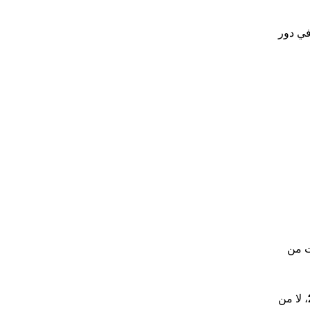
في دور
ات من
، لا من