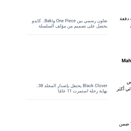
 دفعة
تعاون رسمي بين One Piece وBaki.. كايدو
يحصل على تصميم من مؤلف السلسلة
Mahō
فس
Black Clover يحتفل بإصدار المجلد 38..
ئي أكثر
نهاية رحلة استمرت 11 عامًا
ا ضمن