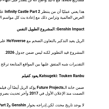
هذا يعني عمليًا أن من ينتظر
Infinity Castle Part 2
علي
العرض العالمية وتزامن ذلك مع إعادة بث كل مواسم الأنم
Genshin Impact: المشروع الطويل النفس
الريل يعيد التذكير بالتعاون الضخم مع
HoYoverse
على 
المشروع قيد التطوير لكنه ليس ضمن جدول
2026
.
التقديرات شبه المتفق عليها بين المواقع المتابعة ترجّح
Katsugeki: Touken Ranbu يعود كفيلم
ضمن خانة الـ
Future Projects
يؤكد الريل أيضًا أن فيل
الصمت منذ الإعلان الأول في
2017
وآخر تحديث بصري
لا يوجد تاريخ محدد، لكن إدراجه بجوار
Genshin
و
Part 2