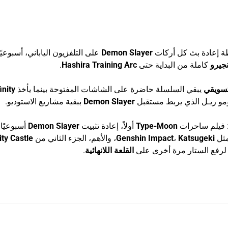
بخطة إعادة بث كل أركات
Demon Slayer
على التلفزيون الياباني، أسبوعي
نجيرو
كاملة من البداية حتى
Hashira Training Arc
.
سويقي
يبقي السلسلة حاضرة على الشاشات المفتوحة بينما يأخذ
inity
ومو ريـل الذي يربط مستقبل
Demon Slayer
ببقية مشاريع الاستوديو.
: فيلم ساحرات
Type-Moon
أولاً، إعادة تثبيت
Demon Slayer
أسبوعيًا
مثل
Katsugeki
،
Genshin Impact
، والأهم، الجزء الثاني من
ity Castle
ن لرفع الستار مرة أخرى على
القلعة اللانهائية
.