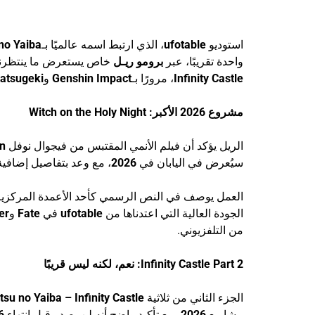
استوديو
ufotable
، الذي ارتبط اسمه عالميًا بـ
no Yaiba
واحدة تقريبًا، عبر
برومو ريـل
خاص يستعرض ما ينتظرن
Infinity Castle
، مرورًا بـ
Genshin Impact
و
atsugeki
مشروع 2026 الأكبر: Witch on the Holy Night
الريل يؤكد أن فيلم الأنمي المقتبس من فيجوال نوفل
n
سيُعرض في اليابان في
2026
، مع وعد بتفاصيل إضافية 
العمل يوصف في النص الرسمي كأحد الأعمدة المركزي
الجودة العالية التي اعتدناها من
ufotable
في
Fate
و
er
من التلفزيوني.
Infinity Castle Part 2: نعم، لكنه ليس قريبًا
الجزء الثاني من ثلاثية
u no Yaiba – Infinity Castle
مشاريع
2026
، مع تأكيد واضح أنه لن يصدر قبل انتهاء
6