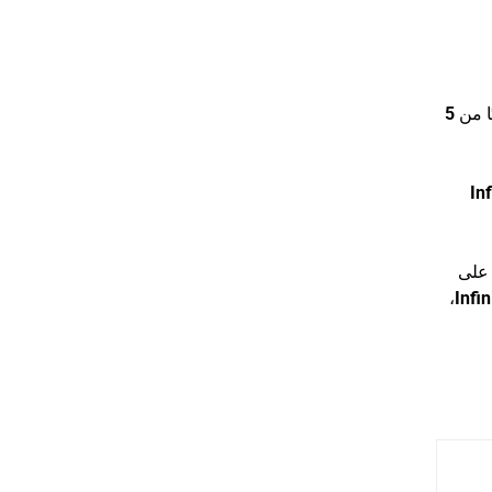
ًا من
5
Inf
 على
،
Infin