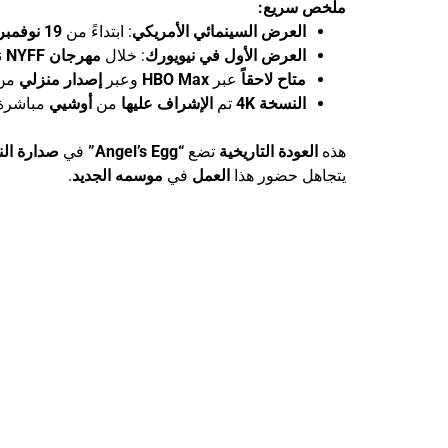
ملخص سريع:
العرض السينمائي الأمريكي
: ابتداءً من
19 نوفمبر 2025
العرض الأول في نيويورك
: خلال
مهرجان NYFF
ن
متاح لاحقاً
عبر
HBO Max
وعبر
إصدار منزلي
من
النسخة 4K
تم
الإشراف عليها
من
أوشيي
مباشرة 
هذه
العودة التاريخية
تضع
“Angel’s Egg”
في
صدارة الن
يتجاهل حضور هذا
العمل
في
موسمه الجديد
.