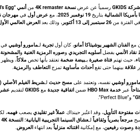
شركة GKIDS
رسمياً عن عرض
نسخة 4K remaster
من
أنمي “Angel’s Egg”
بأمريكا الشمالية
بتاريخ
19 نوفمبر 2025
، مع
عرض أول
في
مهرجان ن
ي الفترة من
26 سبتمبر إلى 13 أكتوبر
، وذلك بعد
العرض العالمي الأول
ن مع
الفنان الشهير يوشيتاكا أمانو
، كان أول
تجربة
لـ
مامورو أوشيي
في
ط
نقاد الأنمي
بفضل
أسلوبه التجريدي
و
صوره الرمزية الغنية
و
المشحونة ب
اء
، حيث تهتم
فتاة صغيرة
بـ
بيضة ضخمة
تعتقد بأنها تخص
ملاكاً
، ويظهر
ر
علاقة
بينهما حتى تقع
أحداث مأساوية
تمزج
التعاطف
و
الرمزية
.
امورو أوشيي
نفسه، وتعتمد على
مسح حديث
لـ
شريط الفيلم الأصلي (ن
احاً
عبر
خدمة HBO Max
ضمن
اتفاقية جديدة
مع
GKIDS
لتقديم
عشر
و”Perfect Blue”.
ث مفتوحة التأويل
، وقد اعتُبر حينذاك
عملاً غير تقليدي
يصعب
فهمه
، لك
بح
مرجعاً بصرياً وثقافياً
لـ
عشاق السينما التجريبية اليابانية
؛
النسخة 4K
ت
ة
و
صوت رفيعين
، مع إمكانية
اقتنائه منزلياً
بعد انتهاء
العروض
.