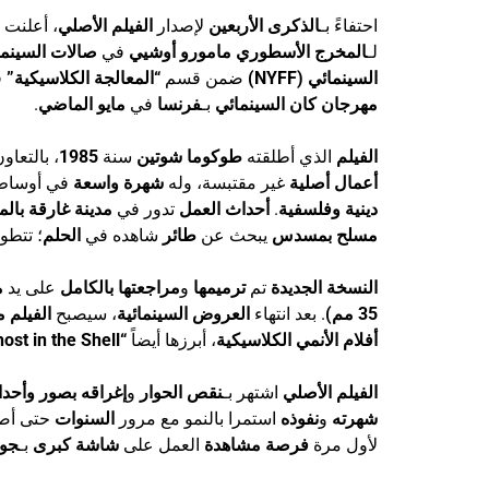
احتفاءً بـ
الذكرى الأربعين
لإصدار
الفيلم الأصلي
، أعلنت
لـ
المخرج الأسطوري مامورو أوشيي
في
صالات السينما 
السينمائي (NYFF)
ضمن قسم
“المعالجة الكلاسيكية”
ف
مهرجان كان السينمائي
بـ
فرنسا
في
مايو الماضي
.
الفيلم
الذي أطلقته
طوكوما شوتين
سنة
1985
، بالتعاو
أعمال أصلية
غير مقتبسة، وله
شهرة واسعة
في أوسا
دينية وفلسفية
.
أحداث العمل
تدور في
مدينة غارقة بالم
مسلح بمسدس
يبحث عن
طائر
شاهده في
الحلم
؛ تتطو
النسخة الجديدة
تم
ترميمها
و
مراجعتها بالكامل
على يد
م
35 مم)
. بعد انتهاء
العروض السينمائية
، سيصبح
الفيلم مت
أفلام الأنمي الكلاسيكية
، أبرزها أيضاً
“Ghost in the Shell”
الفيلم الأصلي
اشتهر بـ
نقص الحوار
و
إغراقه بصور وأحدا
شهرته
و
نفوذه
استمرا بالنمو مع مرور
السنوات
حتى أص
لأول مرة
فرصة مشاهدة
العمل على
شاشة كبرى
بـ
جود