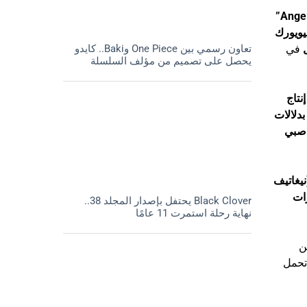
يويورك
تعاون رسمي بين One Piece وBaki.. كايدو
في
يحصل على تصميم من مؤلف السلسلة
إنتاج
دلالات
صبي
يغاتيف
ات
Black Clover يحتفل بإصدار المجلد 38..
نهاية رحلة استمرت 11 عامًا
ن
حمل