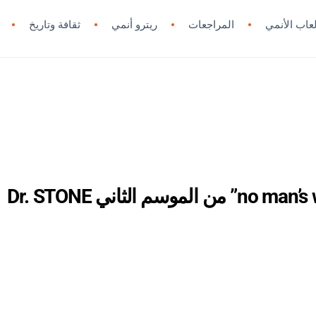
لعاب الأنمي
المراجعات
ريترو أنمي
ثقافة وتاريخ
فيديو موسيقي خاص لأغنية “no man’s world” من الموسم الثاني Dr. STONE