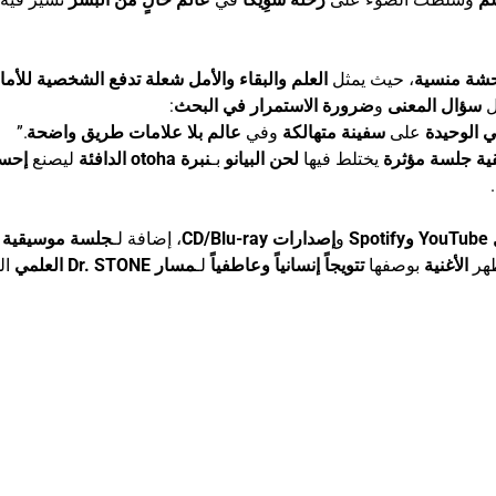
حشة منسية
، حيث يمثل
العلم والبقاء والأمل
شعلة تدفع الشخصية للأما
ل
سؤال المعنى
و
ضرورة الاستمرار في البحث
:
لي الوحيدة
على
سفينة متهالكة
وفي
عالم بلا علامات طريق واضحة
.”
ية
جلسة مؤثرة
يختلط فيها
لحن البيانو
بـ
نبرة otoha الدافئة
ليصنع
إحسا
.
Sp
و
إصدارات CD/Blu-ray
، إضافة لـ
جلسة موسيقية 
ظهر
الأغنية
بوصفها
تتويجاً إنسانياً وعاطفياً
لـ
مسار Dr. STONE العلمي
ال