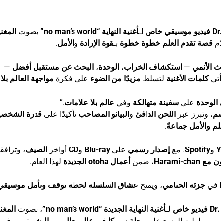
فيديو موسيقي خاص
لـ
أغنية النهاية “no man’s world”
بصوت
المغني
ّم
قصة تقدم العلم
خطوة خطوة
بـ
قوة الإرادة
و
الأمل
.
ث الأنمي
—
استكشاف الخراب
،
الوحدة
،
البحث عن مستقبل أفضل
—
أتي
كلمات الأغنية
لتسلط
مزيدًا من الضوء
على فكرة
مواجهة العالم بلا
 الوحدة
على
سفينة متهالكة
وفي
عالم بلا علامات
.”
سم
، وتبرز عبر
اللحن الدافئ
و
البيانو المصاحب
تأكيدًا على
قدرة الشخصي
م والأمل جماعةً
.
Y
و
Spotify
، مع
إصدار رسمي
على
Blu-ray
و
CD
أواخر
الصيف
، وترافقه
 Harami-chan
، ضمن
أعمال otoha الجديدة
لهذا العام.
في
جزئه الختامي
، ويمنح
عشاق السلسلة
لحظة توقف وتأمل موسيقي
فيديو خاص
لـ
أغنية النهاية الجديدة “no man’s world”
، بصوت
المغن
سم
وسلطت الضوء على
رحلة سوِيكا
في
عالم خالٍ من البشر
تسير فيه ب