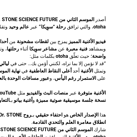
أصدر
الموسم الثاني من Dr. STONE SCIENCE FUTURE
otoha
، والتي ترافق
رحلة “سوِيكا”
عبر
عالم وحيد
وتقد
فيديو الأغنية المميز
يمزج بين
لقطات مشحونة
من
أحدا
وبمشاهد
فنية معبرة
عن
مشاعر سوِيكا
أثناء
رحلتها
، وت
واضحة
؛ حيث تعلّق
otoha
بكلمات مثل:
“قد لا نؤمن إلا بما نراه، لكنني أؤمن بك… حتى في
ليالي
وتمثل
الأغنية
أحد
أعلى النقاط العاطفية
في
نهاية المو
على
الاستمرار رغم اليأس
، و
عبور مسافات الوحدة بالعل
الأغنية متوفرة
عبر
منصات البث والفيديو
مثل
ouTube
نسخة جلسة موسيقية صوتية مميزة
و
أغنية بيانو
بـ
التعاون مع
هذا
الإصدار الخاص
هو
احتفاء حقيقي
بـ
روح Dr. STONE
انطلاق مغامرة العلم والتحدي القادمة
.
شارك
الموسم الثاني من Dr. STONE SCIENCE FUTURE
otoha
، وهي
الأغنية
التي رافقت
الحلقات الأخيرة للمو