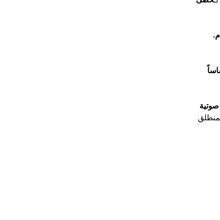
م
،
ساً
صوتية
منطلق