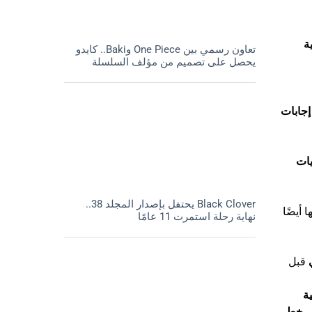
ة
تعاون رسمي بين One Piece وBaki.. كايدو
يحصل على تصميم من مؤلف السلسلة
 إجابات
ات
Black Clover يحتفل بإصدار المجلد 38..
ا أيضًا
نهاية رحلة استمرت 11 عامًا
قبل
ية
ـ
خطى