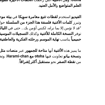
العلم المتواضع
و
الأمل العنيد
.
الفيديو
استخدم
لقطات تتبع مغامرة سوِيكا
في
بيئة مو
وتبرز
كلمات الأغنية
فلسفة هذا الجزء من السلسلة
حو
“قد لا نؤمن إلا بما نراه، لكنني أؤمن بك… حتى في
الليا
توفر
النسخة الكاملة للأغنية
وكذلك
التسجيلات الموسيق
حميمياً
يناسب
نهاية الموسم
و
رحلته الفكرية والعاطفية
ما يميز هذه
الأغنية
أنها
متاحة للجمهور
عبر
منصات مثل YouTube وotify
و
نسخة بيانو
تعاونت فيها
otoha مع Harami-chan
. وت
من
نقطة الصفر
نحو
مستقبل أكثر إشراقاً
.