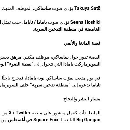
Takuya Satō
يؤدي صوت
ساساكي
، الموظف المنهك 
Seena Hoshiki
تؤدي صوت
يامادا / تاياما
، حيث تمثل
ا
الغامضة في منطقة التدخين السرية
.
قصة المانغا والأنمي
القصة تدور حول
ساساكي
، موظف مكتبي
مرهق
يعيش
السوبرماركت يامادا
التي تتحول إلى
“نقطة الضوء” الو
في يوم متعب يفوّت ساساكي نوبة
يامادا
، فيخرج باحثًا
تاياما
تدعوه إلى
“منطقة تدخين سرية” خلف السوبرما
مسار النشر والنجاح
المانغا بدأت كعمل منشور على منصة
X / Twitter
من ا
Big Gangan
التابعة لـ
Square Enix
في
أغسطس
من ن