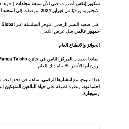
سكوير إنكس
أصدرت حتى الآن
سبعة مجلدات
(آخرها 
الإنجليزية ورقيًا في
فبراير 2024
، ووصلت إلى
المجلد الخا
على صعيد النشر الرقمي، تتوفر السلسلة عبر
 Global
جمهور عالمي
قبل عرض الأنمي.
الجوائز والانطباع العام
المانغا حصدت
المركز الثامن
في
جائزة Manga Taisho الـ16 (2023)
يرون أنها الأجدر بالانتباه ذلك العام.
هذا التتويج، مع
انتشارها الرقمي
، ساهم في دفعها نحو
م
اجتماعية
، ونظرة لطيفة على
حياة البالغين المنهكين
الذ
و
سيجارة
.