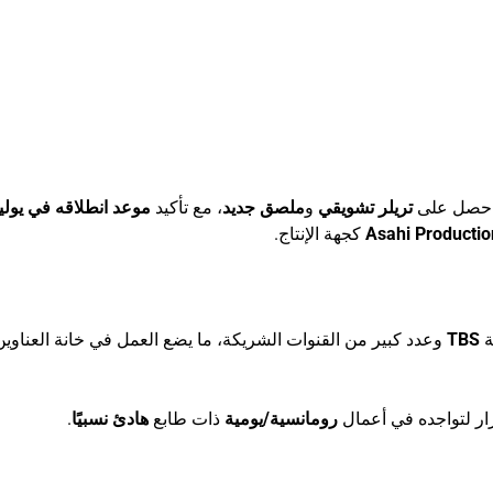
صل على
تريلر تشويقي
و
ملصق جديد
، مع تأكيد
موعد انطلاقه في يوليو 26
كجهة الإنتاج.
ة
TBS
وعدد كبير من القنوات الشريكة، ما يضع العمل في خانة العناوين
ار لتواجده في أعمال
رومانسية/يومية
ذات طابع
هادئ نسبيًا
.