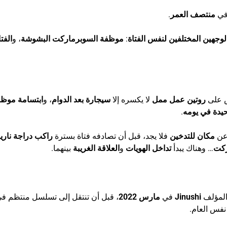
في
منتصف العمر
.
لوجهين المختلفين لنفس الفتاة
:
موظفة السوبرماركت البشوشة
، و
الفتا
 على
روتين عمل ممل
لا يكسره إلا
سيجارة بعد الدوام
، و
ابتسامة موظ
حيدة في يومه
.
 عن
مكان للتدخين
فلا يجد، قبل أن تصادفه فتاة بسترة
راكب دراجة ناري
ركت
… وهناك يبدأ
تداخل الهويات
و
العلاقة الغريبة
بينهما.
لمؤلف
Jinushi
في
مارس 2022
، قبل أن تنتقل إلى تسلسل منتظم ف
فس العام.