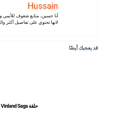
Hussain
أنا حسين، متابع شغوف للأنمي وأ
لانها تحتوي على تفاصيل أكثر وال
قد يعجبك أيضًا
حلقة Vinland Saga التي لم يستطع أحد كسر عرشها منذ 6 سنوات