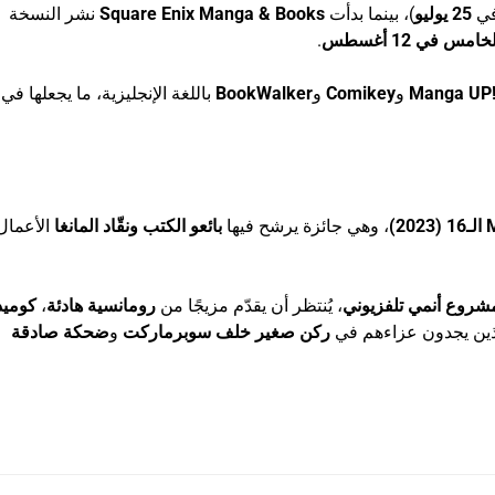
في
25 يوليو
)، بينما بدأت
Square Enix Manga & Books
نشر النسخة
مس في 12 أغسطس
.
Manga UP!
و
Comikey
و
BookWalker
باللغة الإنجليزية، ما يجعلها في
، وهي جائزة يرشح فيها
بائعو الكتب ونقّاد المانغا
الأعمال
شروع أنمي تلفزيوني
، يُنتظر أن يقدّم مزيجًا من
رومانسية هادئة
،
كوميد
ين يجدون عزاءهم في
ركن صغير خلف سوبرماركت
و
ضحكة صادقة