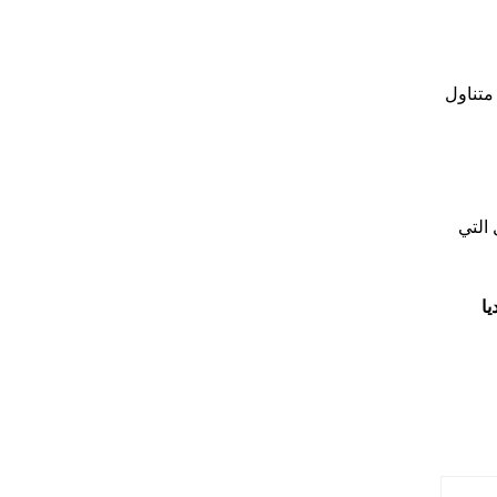
 متناول
 التي
يا